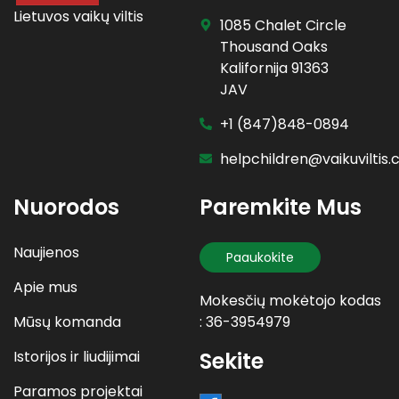
Lietuvos vaikų viltis
1085 Chalet Circle
Thousand Oaks
Kalifornija 91363
JAV
+1 (847)848-0894
helpchildren@vaikuviltis
Nuorodos
Paremkite Mus
Naujienos
Paaukokite
Apie mus
Mokesčių mokėtojo kodas
Mūsų komanda
: 36-3954979
Istorijos ir liudijimai
Sekite
Paramos projektai