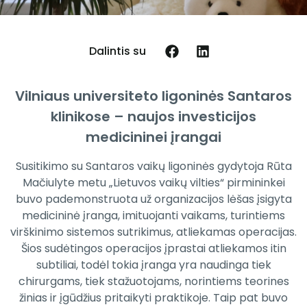
Dalintis su
Vilniaus universiteto ligoninės Santaros
klinikose – naujos investicijos
medicininei įrangai
Susitikimo su Santaros vaikų ligoninės gydytoja Rūta
Mačiulyte metu „Lietuvos vaikų vilties“ pirmininkei
buvo pademonstruota už organizacijos lėšas įsigyta
medicininė įranga, imituojanti vaikams, turintiems
virškinimo sistemos sutrikimus, atliekamas operacijas.
Šios sudėtingos operacijos įprastai atliekamos itin
subtiliai, todėl tokia įranga yra naudinga tiek
chirurgams, tiek stažuotojams, norintiems teorines
žinias ir įgūdžius pritaikyti praktikoje. Taip pat buvo