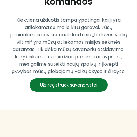
komandos
Kiekviena užduotis tampa ypatinga, kai ji yra
atliekama su meile kitų gerovei. Jūsų
pasirinkimas savanoriauti kartu su „Lietuvos vaikų
viltimi“ yra mūsų atliekamos misijos sėkmės
garantas. Tik dėka mūsų savanorių atsidavimo,
kūrybiškumo, nuoširdžios paramos ir šypsenų
mes galime suteikti naujų spalvų ir įkvėpti
gyvybės mūsų globojamų vaikų akyse ir širdyse.
Užsiregistruok savanorystei