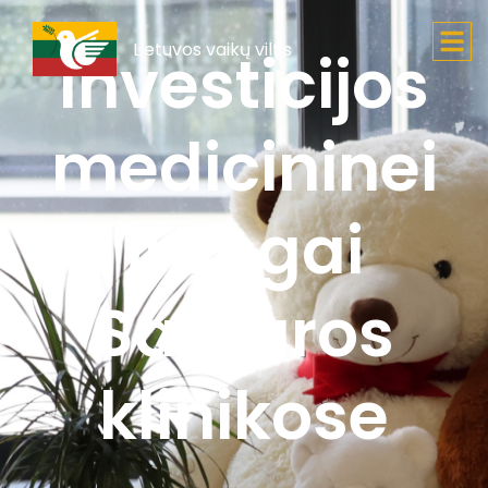
Lietuvos vaikų viltis
Investicijos
medicininei
ịrangai
Santaros
klinikose